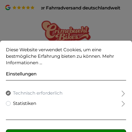
✨ Fahrfertiger Fahrradversand deutschlandweit für all
Diese Website verwendet Cookies, um eine
0
bestmögliche Erfahrung bieten zu können.
Mehr
Informationen ...
Einstellungen
Ich bin bereits Kunde
Ich bin Neukunde
Technisch erforderlich
Statistiken
Einloggen mit E-Mail-Adresse und Passwort
Ihre E-Mail-Adresse