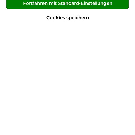
Fortfahren mit Standard-Einstellungen
Ihr Passwort
Cookies speichern
Ich habe mein Passwort vergessen.
Anmelden
Ruf uns an!
Culture & Style