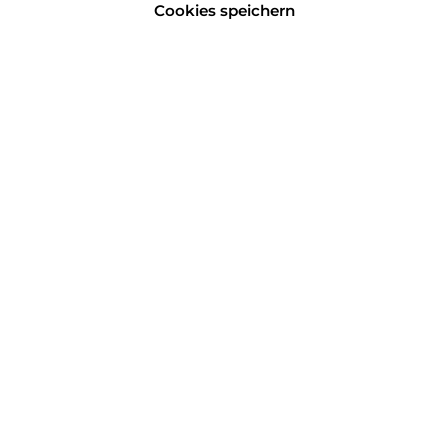
Cookies speichern
Sattel und Griffe Echtleder CB-
540 (Bundle)
69,99 €*
Benachrichtige mich!