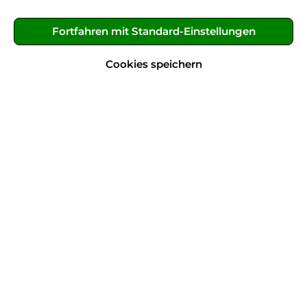
Rennrads spielen zahlreiche visuelle Elemente
eine entscheidende Rolle und unterstreichen die
Fortfahren mit Standard-Einstellungen
Leidenschaft für diese Maschinen. 🔥
Cookies speichern
Optisch beeindruckende