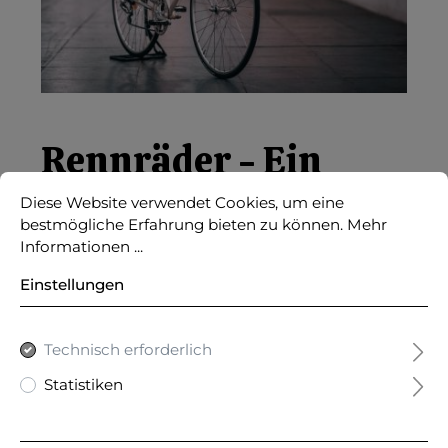
Rennräder - Ein
Statement für Stil
Diese Website verwendet Cookies, um eine
bestmögliche Erfahrung bieten zu können.
Mehr
Informationen ...
und Performance
Einstellungen
Rennräder sind weit mehr als nur
Fortbewegungsmittel - sie sind ein
Ausdruck
Technisch erforderlich
deines persönlichen Stils
. Mit ihren schlanken,
Statistiken
aerodynamischen Silhouetten und einer reichen
Radsportgeschichte verkörpern sie
Eleganz und
Leistung
zugleich. Beim Gestalten eines