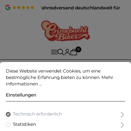
✨ Fahrfertiger Fahrradversand deutschlandweit für alle R
0
Home
Bikes
Vintage Gravel
Diese Website verwendet Cookies, um eine
bestmögliche Erfahrung bieten zu können.
Mehr
Informationen ...
Bianchi Camaleonte Sport
Einstellungen
Bianchi
Technisch erforderlich
Statistiken