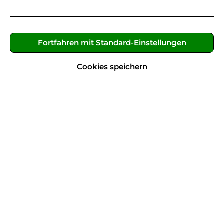
Fortfahren mit Standard-Einstellungen
Cookies speichern
999,00 €*
Preise inkl. MwSt. zzgl. Versandkosten
Nachhaltig 🌱
Dieser Artikel ist leider nicht mehr verfügbar.
Benachrichtige mich!
Produktnummer:
25-CBB
Hersteller:
Bianchi